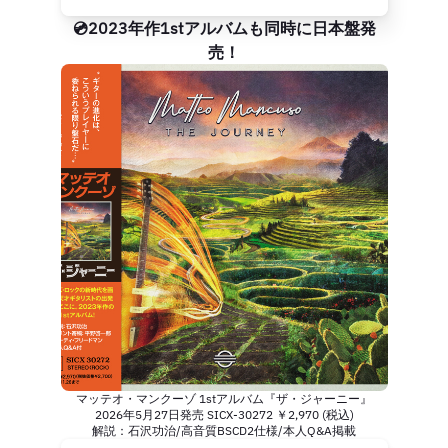
💿2023年作1stアルバムも同時に日本盤発
売！
マッテオ・マンクーゾ 1stアルバム『ザ・ジャーニー』
2026年5月27日発売 SICX-30272 ￥2,970 (税込)
解説：石沢功治/高音質BSCD2仕様/本人Q&A掲載